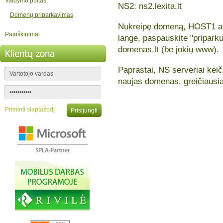
Valdymo pultas
NS2: ns2.lexita.lt
Domenų priparkavimas
Nukreipę domeną, HOST1 ad
Paaiškinimai
lange, paspauskite "pripark
domenas.lt (be jokių www).
Paprastai, NS serveriai keiči
naujas domenas, greičiausia
Priminti slaptažodį