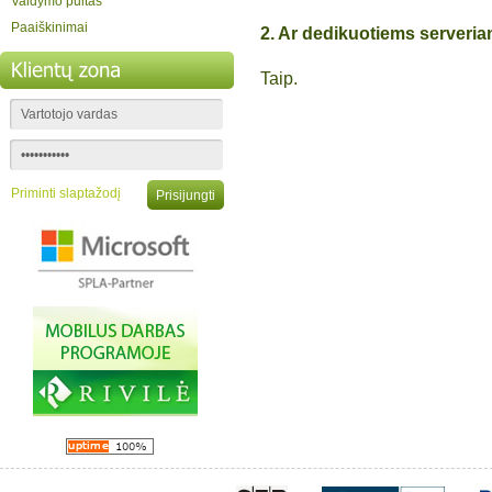
Valdymo pultas
Paaiškinimai
2. Ar dedikuotiems serveria
Taip.
Priminti slaptažodį