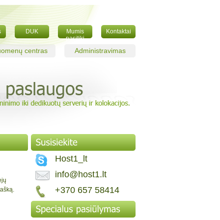
s
DUK
Mumis
Kontaktai
pasitiki
omenų centras
Administravimas
Host1_lt
info@host1.lt
ejų
+370 657 58414
tašką.