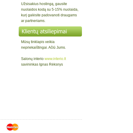
Užsisakius hostingą, gausite
nuolaidos kodą su 5-15% nuolaida,
kurį galėsite padovanoti draugams
ar partneriams.
Mūsų tinklapis veikia
nepriekaištingai. Ačiū Jums.
Salonų interio
www.interio.lt
savininkas Ignas Rėksnys