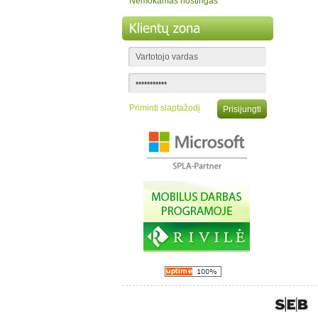
Nemokamas hostingas
Priminti slaptažodį