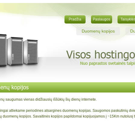
Pradžia
Paslaugos
Taisyklė
Duomenų kopijos
Du
ų saugumas vienas didžiausių iššūkių šių dienų internete.
ingai atliekame periodines atsargines duomenų kopijas. Saugomos paskutinių dvi
ių duomenų kopijos. Savaitinės kopijos papildomai kopijuojamos į ~15Km nutolusį 